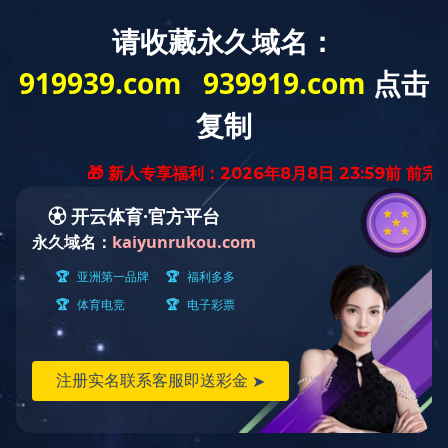
总线 ：0577-8663 1888
手机：15558715777 张经理
您的位置 ：
首页
- 开云电子·「中国」官方网站